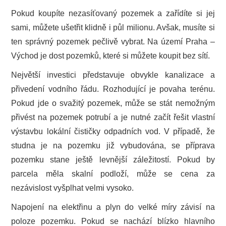
Pokud koupíte nezasíťovaný pozemek a zařídíte si jej
sami, můžete ušetřit klidně i půl milionu. Avšak, musíte si
ten správný pozemek pečlivě vybrat. Na území Praha –
Východ je dost pozemků, které si můžete koupit bez sítí.
Největší investici představuje obvykle kanalizace a
přivedení vodního řádu. Rozhodující je povaha terénu.
Pokud jde o svažitý pozemek, může se stát nemožným
přivést na pozemek potrubí a je nutné začít řešit vlastní
výstavbu lokální čističky odpadních vod. V případě, že
studna je na pozemku již vybudována, se příprava
pozemku stane ještě levnější záležitostí. Pokud by
parcela měla skalní podloží, může se cena za
nezávislost vyšplhat velmi vysoko.
Napojení na elektřinu a plyn do velké míry závisí na
poloze pozemku. Pokud se nachází blízko hlavního