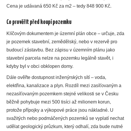
Cena je udávaná 650 Kč za m2 – tedy 848 900 Kč.
Co prověřit před koupí pozemku
Klíčovým dokumentem je územní plán obce – určuje, zda
je pozemek stavební, zemědělský, nebo v rezervě pro
budoucí zástavbu. Bez zápisu v územním plánu jako
stavební parcela nelze na pozemku legálně stavět, i
kdyby byl v obci obklopen domy.
Dále ověřte dostupnost inženýrských sítí – voda,
elektřina, kanalizace a plyn. Rozdíl mezi zasíťovaným a
nezasíťovaným pozemkem stejné velikosti se v Česku
běžně pohybuje mezi 500 tisíci až milionem korun,
protože přípojky a výkopové práce jsou nákladné. U
svažitých nebo podmáčených pozemků se vyplatí nechat
udělat geologický průzkum, který odhalí, zda bude nutné