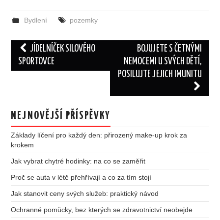
Bydlení
pozemky
Post
JÍDELNÍČEK SILOVÉHO
BOJUJETE S ČETNÝMI
navigation
SPORTOVCE
NEMOCEMI U SVÝCH DĚTÍ,
POSILUJTE JEJICH IMUNITU
NEJNOVĚJŠÍ PŘÍSPĚVKY
Základy líčení pro každý den: přirozený make-up krok za
krokem
Jak vybrat chytré hodinky: na co se zaměřit
Proč se auta v létě přehřívají a co za tím stojí
Jak stanovit ceny svých služeb: praktický návod
Ochranné pomůcky, bez kterých se zdravotnictví neobejde