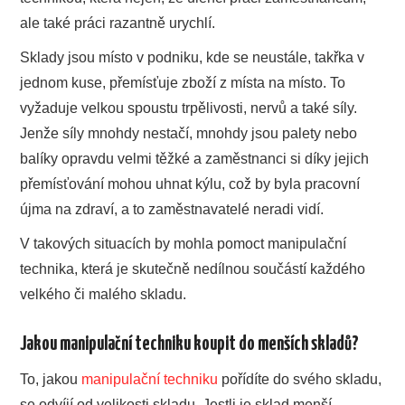
ale také práci razantně urychlí.
Sklady jsou místo v podniku, kde se neustále, takřka v
jednom kuse, přemísťuje zboží z místa na místo. To
vyžaduje velkou spoustu trpělivosti, nervů a také síly.
Jenže síly mnohdy nestačí, mnohdy jsou palety nebo
balíky opravdu velmi těžké a zaměstnanci si díky jejich
přemísťování mohou uhnat kýlu, což by byla pracovní
újma na zdraví, a to zaměstnavatelé neradi vidí.
V takových situacích by mohla pomoct manipulační
technika, která je skutečně nedílnou součástí každého
velkého či malého skladu.
Jakou manipulační techniku koupit do menších skladů?
To, jakou
manipulační techniku
pořídíte do svého skladu,
se odvíjí od velikosti skladu. Jestli je sklad menší