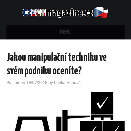
MENU
NOVINKY
Jakou manipulační techniku ve
BYDLENÍ
svém podniku oceníte?
FINANCE
Posted on
19/07/2018
by
Lenka Váhová
PODNIKÁNÍ
JÍDLO
ZDRAVÍ