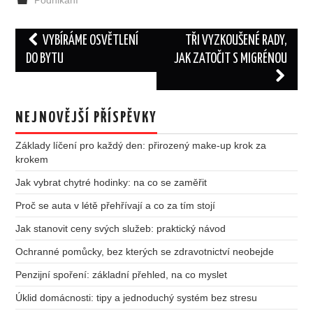
Podnikání
Post
VYBÍRÁME OSVĚTLENÍ
TŘI VYZKOUŠENÉ RADY,
navigation
DO BYTU
JAK ZATOČIT S MIGRÉNOU
NEJNOVĚJŠÍ PŘÍSPĚVKY
Základy líčení pro každý den: přirozený make-up krok za
krokem
Jak vybrat chytré hodinky: na co se zaměřit
Proč se auta v létě přehřívají a co za tím stojí
Jak stanovit ceny svých služeb: praktický návod
Ochranné pomůcky, bez kterých se zdravotnictví neobejde
Penzijní spoření: základní přehled, na co myslet
Úklid domácnosti: tipy a jednoduchý systém bez stresu