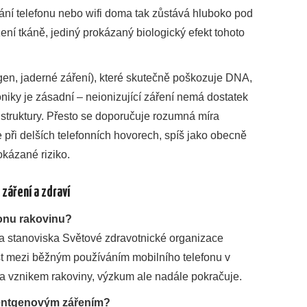
ní telefonu nebo wifi doma tak zůstává hluboko pod
ení tkáně, jediný prokázaný biologický efekt tohoto
tgen, jaderné záření), které skutečně poškozuje DNA,
niky je zásadní – neionizující záření nemá dostatek
struktury. Přesto se doporučuje rozumná míra
 při delších telefonních hovorech, spíš jako obecně
okázané riziko.
áření a zdraví
fonu rakovinu?
 a stanoviska Světové zdravotnické organizace
st mezi běžným používáním mobilního telefonu v
 a vznikem rakoviny, výzkum ale nadále pokračuje.
 rentgenovým zářením?