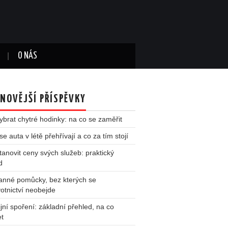
O NÁS
NOVĚJŠÍ PŘÍSPĚVKY
ybrat chytré hodinky: na co se zaměřit
se auta v létě přehřívají a co za tím stojí
tanovit ceny svých služeb: praktický
d
anné pomůcky, bez kterých se
otnictví neobejde
jní spoření: základní přehled, na co
et