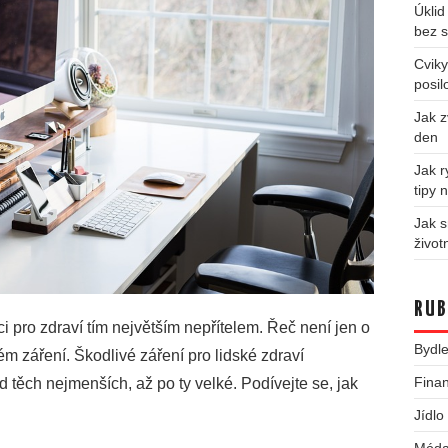
Úklid
bez s
Cviky
posil
Jak z
den
Jak r
tipy 
Jak s
život
RUB
 pro zdraví tím největším nepřítelem. Řeč není jen o
Bydle
ém záření. Škodlivé záření pro lidské zdraví
Fina
d těch nejmenších, až po ty velké. Podívejte se, jak
Jídlo