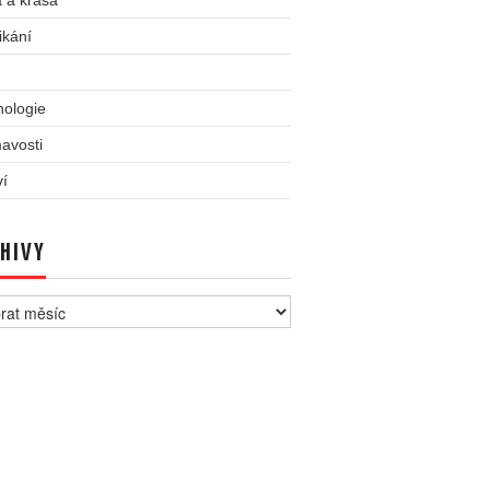
 a krása
ikání
nologie
avosti
ví
HIVY
vy