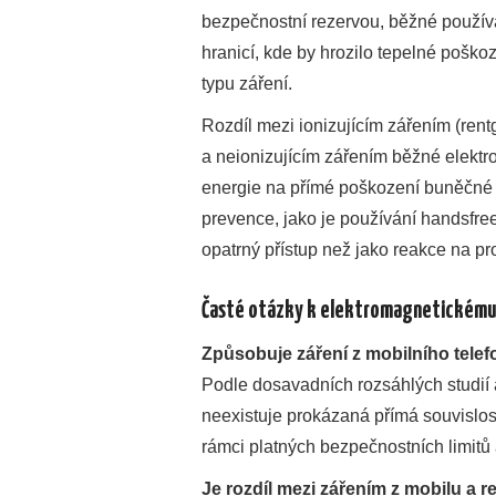
bezpečnostní rezervou, běžné používá
hranicí, kde by hrozilo tepelné poškoz
typu záření.
Rozdíl mezi ionizujícím zářením (ren
a neionizujícím zářením běžné elektro
energie na přímé poškození buněčné 
prevence, jako je používání handsfree
opatrný přístup než jako reakce na pr
Časté otázky k elektromagnetickému z
Způsobuje záření z mobilního tele
Podle dosavadních rozsáhlých studií
neexistuje prokázaná přímá souvislo
rámci platných bezpečnostních limitů
Je rozdíl mezi zářením z mobilu a