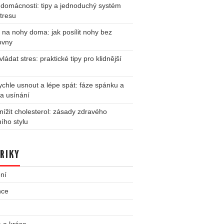
 domácnosti: tipy a jednoduchý systém
tresu
 na nohy doma: jak posílit nohy bez
ovny
vládat stres: praktické tipy pro klidnější
ychle usnout a lépe spát: fáze spánku a
na usínání
nížit cholesterol: zásady zdravého
ního stylu
RIKY
ní
nce