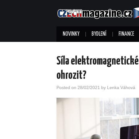
NOVINKY
BYDLENÍ
FINANCE
Síla elektromagnetické
ohrozit?
Posted on
28/02/2021
by
Lenka Váhová