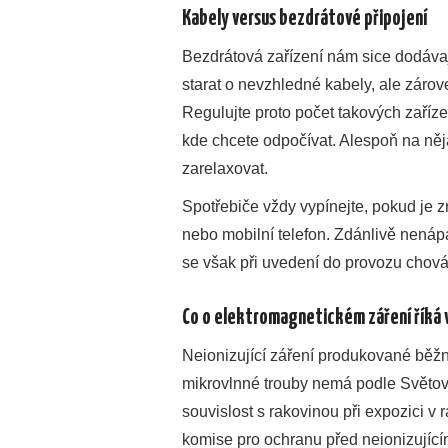
Kabely versus bezdrátové připojení
Bezdrátová zařízení nám sice dodávaj
starat o nevzhledné kabely, ale zárove
Regulujte
proto počet takových zaříze
kde chcete odpočívat. Alespoň na něj
zarelaxovat
.
Spotřebiče vždy vypínejte, pokud je zr
nebo mobilní telefon. Zdánlivě nenáp
se však při uvedení do provozu chová
Co o elektromagnetickém záření říká
Neionizující záření produkované běžný
mikrovlnné trouby nemá podle Světo
souvislost s rakovinou při expozici v
komise pro ochranu před neionizujícím