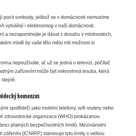
í pocit svobody, jelikož se v domácnosti nemusíme
ň vytvářejí i
elektrosmog
v naší domácnosti.
ní a nezapomínejte je dávat z dosahu v místnostech,
akém místě by vaše tělo mělo mít možnost si
ovna nepoužíváte, ať už se jedná o televizi, počítač
adným zařízením může být mikrovlnná trouba, která
 stejně.
 vědecký konsenzus
mi spotřebiči jako mobilní telefony, wifi routery nebo
vé zdravotnické organizace (WHO) prokázanou
 rámci platných bezpečnostních limitů. Mezinárodní
 zářením (ICNIRP) stanovuje tyto limity s velkou