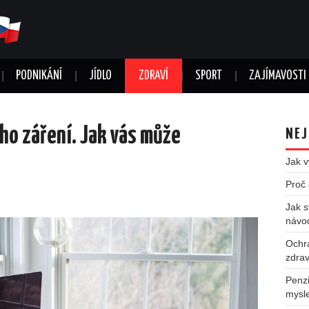
PODNIKÁNÍ
JÍDLO
ZDRAVÍ
SPORT
ZAJÍMAVOSTI
ho záření. Jak vás může
NEJ
Jak v
Proč 
Jak s
návo
Ochr
zdrav
Penzi
mysl