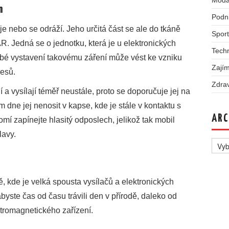
Móda
m
Podn
e nebo se odráží. Jeho určitá část se ale do tkáně
Sport
R. Jedná se o jednotku, která je u elektronických
Tech
obé vystavení takovému záření může vést ke vzniku
Zajím
cesů.
Zdra
í a vysílají téměř neustále, proto se doporučuje jej na
 dne jej nenosit v kapse, kde je stále v kontaktu s
ARC
romí zapínejte hlasitý odposlech, jelikož tak mobil
lavy.
Archi
ě, kde je velká spousta vysílačů a elektronických
abyste čas od času trávili den v přírodě, daleko od
ktromagnetického zařízení.